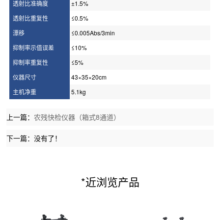
透射比准确度
±1.5%
透射比重复性
≤0.5%
漂移
≤0.005Abs/3min
抑制率示值误差
≤10%
抑制率重复性
≤5%
仪器尺寸
43×35×20cm
主机净重
5.1kg
上一篇：
农残快检仪器（箱式8通道）
下一篇：没有了！
*近浏览产品