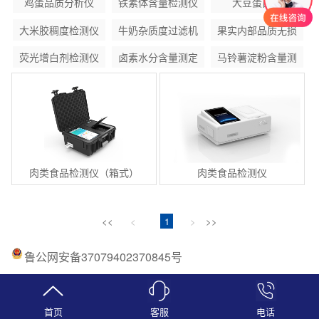
鸡蛋品质分析仪
铁素体含量检测仪
大豆蛋白仪
大米胶稠度检测仪
牛奶杂质度过滤机
果实内部品质无损
检测仪
荧光增白剂检测仪
卤素水分含量测定
马铃薯淀粉含量测
器
仪
定仪
肉类食品检测仪（箱式）
肉类食品检测仪
<<
<
1
>
>>
鲁公网安备37079402370845号
首页
客服
电话