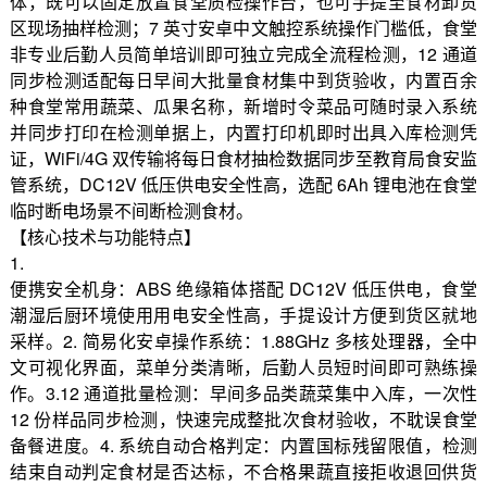
体，既可以固定放置食堂质检操作台，也可手提至食材卸货
区现场抽样检测；7 英寸安卓中文触控系统操作门槛低，食堂
非专业后勤人员简单培训即可独立完成全流程检测，12 通道
同步检测适配每日早间大批量食材集中到货验收，内置百余
种食堂常用蔬菜、瓜果名称，新增时令菜品可随时录入系统
并同步打印在检测单据上，内置打印机即时出具入库检测凭
证，WiFi/4G 双传输将每日食材抽检数据同步至教育局食安监
管系统，DC12V 低压供电安全性高，选配 6Ah 锂电池在食堂
临时断电场景不间断检测食材。
【核心技术与功能特点】
1.
便携安全机身：ABS 绝缘箱体搭配 DC12V 低压供电，食堂
潮湿后厨环境使用用电安全性高，手提设计方便到货区就地
采样。2. 简易化安卓操作系统：1.88GHz 多核处理器，全中
文可视化界面，菜单分类清晰，后勤人员短时间即可熟练操
作。3.12 通道批量检测：早间多品类蔬菜集中入库，一次性
12 份样品同步检测，快速完成整批次食材验收，不耽误食堂
备餐进度。4. 系统自动合格判定：内置国标残留限值，检测
结束自动判定食材是否达标，不合格果蔬直接拒收退回供货