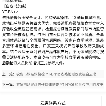
自拆机维修。
【白皮书总结】
YT-BN12
依托便携低压安全设计、简易安卓操作、12 通道批量检测、
就地出单联网监管四大优势，完美适配各级院校食堂食材入
库验收全流程管控需求，检测报告满足教育部门与市场监管
双重台账核查标准。依托山东云唐高新技术企业资质、全套
合规体系认证与全国联保售后网络，设备在食堂潮湿、温差
多变环境稳定性突出，厂家直采模式降低学校政府采购成
本。结合云唐全系列农残产品梯度布局，不同体量院校可按
需灵活搭配选型，本白皮书可作为学校食堂设备采购招标、
后勤检测人员岗前培训正式参考文件。
上一篇：
农贸市场驻场快检 YT-BN12 农残检测仪实操白皮书
下一篇：
农贸市场果蔬农残快速筛查 YT-NY06 检测仪应用白皮书
云唐联系方式