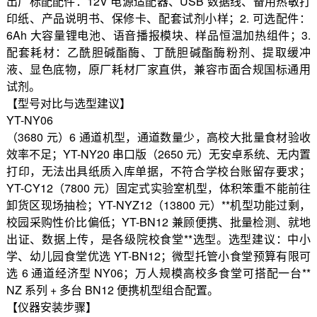
出厂标配配件：12V 电源适配器、USB 数据线、备用热敏打
印纸、产品说明书、保修卡、配套试剂小样；2. 可选配件：
6Ah 大容量锂电池、语音播报模块、样品恒温加热组件；3.
配套耗材：乙酰胆碱酯酶、丁酰胆碱酯酶粉剂、提取缓冲
液、显色底物，原厂耗材厂家直供，兼容市面合规国标通用
试剂。
【型号对比与选型建议】
YT-NY06
（3680 元）6 通道机型，通道数量少，高校大批量食材验收
效率不足；YT-NY20 串口版（2650 元）无安卓系统、无内置
打印，无法出具纸质入库单据，不符合学校台账留存要求；
YT-CY12（7800 元）固定式实验室机型，体积笨重不能前往
卸货区现场抽检；YT-NYZ12（13800 元）**机型功能过剩，
校园采购性价比偏低；YT-BN12 兼顾便携、批量检测、就地
出证、数据上传，是各级院校食堂**选型。选型建议：中小
学、幼儿园食堂优选 YT-BN12；微型托管小食堂预算有限可
选 6 通道经济型 NY06；万人规模高校多食堂可搭配一台**
NZ 系列 + 多台 BN12 便携机型组合配置。
【仪器安装步骤】