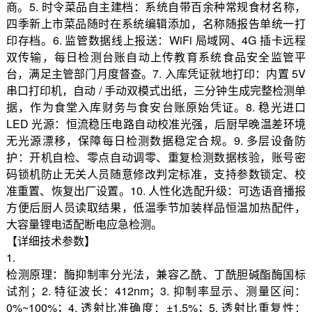
商。5. 时令菜品自主建档：系统自带百余种常规食材名称，
四季新上市菜品随时在系统编辑添加，名称随报告单统一打
印存档。6. 监管数据线上报送：WiFi 局域网、4G 插卡远程
双传输，每日检测台账自动上传教育系统食品安全监管平
台，满足主管部门月度督查。7. 入库凭证就地打印：内置 5V
串口打印机，自动 / 手动双模式出纸，三分钟生成完整检测单
据，作为食堂入库财务与食安台账原始凭证。8. 稳光进口
LED 光源：恒流稳压电路自动校准光强，后厨早晚温差环境
无光源漂移，保障每日检测数据稳定合规。9. 多层设备防
护：开机自检、零点自动调零、重复检测数据核验，账号密
码锁机防止无关人员随意修改判定标准，支持参数锁定、校
准重置、恢复出厂设置。10. 人性化选配升级：可选语音播报
方便后厨人员读取结果，低温季节加装样品恒温加热配件，
大容量锂电适配断电应急检测。
【详细技术参数】
1.
检测原理：酶抑制率分光法，兼容乙酰、丁酰胆碱酯酶国标
试剂；2. 特征波长：412nm；3. 抑制率显示、测量区间：
0%~100%；4. 透射比准确度：±1.5%；5. 透射比重复性：