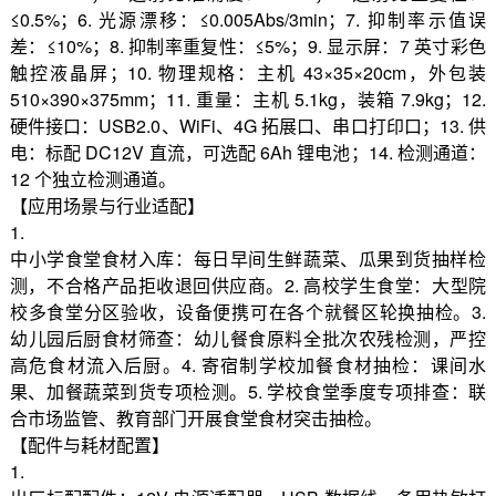
≤0.5%；6. 光源漂移：≤0.005Abs/3min；7. 抑制率示值误
差：≤10%；8. 抑制率重复性：≤5%；9. 显示屏：7 英寸彩色
触控液晶屏；10. 物理规格：主机 43×35×20cm，外包装
510×390×375mm；11. 重量：主机 5.1kg，装箱 7.9kg；12.
硬件接口：USB2.0、WiFi、4G 拓展口、串口打印口；13. 供
电：标配 DC12V 直流，可选配 6Ah 锂电池；14. 检测通道：
12 个独立检测通道。
【应用场景与行业适配】
1.
中小学食堂食材入库：每日早间生鲜蔬菜、瓜果到货抽样检
测，不合格产品拒收退回供应商。2. 高校学生食堂：大型院
校多食堂分区验收，设备便携可在各个就餐区轮换抽检。3.
幼儿园后厨食材筛查：幼儿餐食原料全批次农残检测，严控
高危食材流入后厨。4. 寄宿制学校加餐食材抽检：课间水
果、加餐蔬菜到货专项检测。5. 学校食堂季度专项排查：联
合市场监管、教育部门开展食堂食材突击抽检。
【配件与耗材配置】
1.