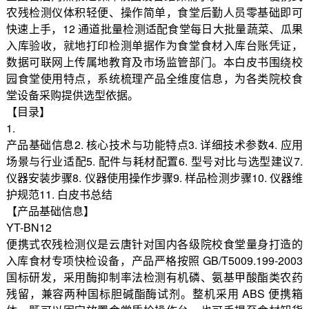
农残检测仪体积轻便、操作简单，食堂后勤人员零基础即可
快速上手，12 通道批量检测适配食堂每日大批量蔬菜、瓜果
入库验收，就地打印检测单据作为食堂食材入库台账凭证，
数据可联网上传属地教育及市场监管部门。本白皮书围绕校
园食堂使用特点，系统梳理产品全维度信息，为各类院校食
堂设备采购提供选型依据。
【目录】
1.
产品基础信息2. 核心技术与功能特点3. 详细技术参数4. 应用
场景与行业适配5. 配件与耗材配置6. 型号对比与选型建议7.
仪器安装步骤8. 仪器使用操作步骤9. 样品检测步骤10. 仪器维
护规范11. 白皮书总结
【产品基础信息】
YT-BN12
便携式农残检测仪是云唐针对国内各级院校食堂量身打造的
入库食材专项快检设备，产品严格按照 GB/T5009.199-2003
国标研发，采用酶抑制率法检测有机磷、氨基甲酸酯类农药
残留，兼容两种国标胆碱酯酶试剂。整机采用 ABS 便携箱