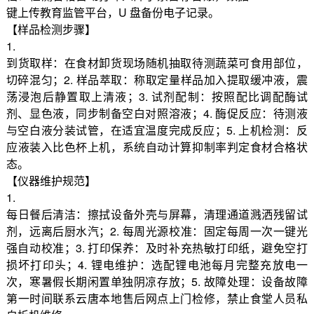
键上传教育监管平台，U 盘备份电子记录。
【样品检测步骤】
1.
到货取样：在食材卸货现场随机抽取待测蔬菜可食用部位，
切碎混匀；2. 样品萃取：称取定量样品加入提取缓冲液，震
荡浸泡后静置取上清液；3. 试剂配制：按照配比调配酶试
剂、显色液，同步制备空白对照溶液；4. 酶促反应：待测液
与空白液分装试管，在适宜温度完成反应；5. 上机检测：反
应液装入比色杯上机，系统自动计算抑制率判定食材合格状
态。
【仪器维护规范】
1.
每日餐后清洁：擦拭设备外壳与屏幕，清理通道溅洒残留试
剂，远离后厨水汽；2. 每周光源校准：固定每周一次一键光
强自动校准；3. 打印保养：及时补充热敏打印纸，避免空打
损坏打印头；4. 锂电维护：选配锂电池每月完整充放电一
次，寒暑假长期闲置单独阴凉存放；5. 故障处理：设备故障
第一时间联系云唐本地售后网点上门检修，禁止食堂人员私