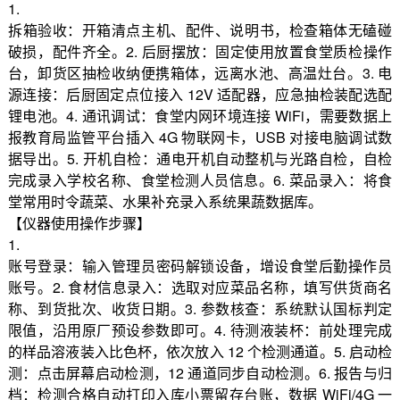
1.
拆箱验收：开箱清点主机、配件、说明书，检查箱体无磕碰
破损，配件齐全。2. 后厨摆放：固定使用放置食堂质检操作
台，卸货区抽检收纳便携箱体，远离水池、高温灶台。3. 电
源连接：后厨固定点位接入 12V 适配器，应急抽检装配选配
锂电池。4. 通讯调试：食堂内网环境连接 WiFi，需要数据上
报教育局监管平台插入 4G 物联网卡，USB 对接电脑调试数
据导出。5. 开机自检：通电开机自动整机与光路自检，自检
完成录入学校名称、食堂检测人员信息。6. 菜品录入：将食
堂常用时令蔬菜、水果补充录入系统果蔬数据库。
【仪器使用操作步骤】
1.
账号登录：输入管理员密码解锁设备，增设食堂后勤操作员
账号。2. 食材信息录入：选取对应菜品名称，填写供货商名
称、到货批次、收货日期。3. 参数核查：系统默认国标判定
限值，沿用原厂预设参数即可。4. 待测液装杯：前处理完成
的样品溶液装入比色杯，依次放入 12 个检测通道。5. 启动检
测：点击屏幕启动检测，12 通道同步自动检测。6. 报告与归
档：检测合格自动打印入库小票留存台账，数据 WiFi/4G 一