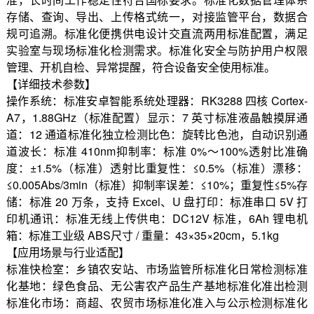
存储、查询、导出、上传格式统一，对接监管平台，数据合
规可追溯。标准化便携供电设计交直流两用标准配置，满足
实验室与现场标准化检测需求。标准化安全与防护用户权限
管理、开机自检、异常提醒，符合设备安全使用标准。
【详细技术参数】
操作系统：标准安卓智能系统处理器：RK3288 四核 Cortex-
A7，1.88GHz（标准配置）显示：7 英寸标准液晶触摸屏通
道：12 通道标准化独立检测比色：旋转比色池，自动识别通
道波长：标准 410nm抑制率：标准 0%～100%透射比准确
度：±1.5%（标准）透射比重复性：≤0.5%（标准）漂移：
≤0.005Abs/3min（标准）抑制率误差：≤10%；重复性≤5%存
储：标准 20 万条，支持 Excel、U 盘打印：标准串口 5V 打
印机通讯：标准无线上传供电：DC12V 标准，6Ah 锂电机
箱：标准工业级 ABS尺寸 / 重量：43×35×20cm，5.1kg
【应用场景与行业适配】
标准快检室：乡镇农安站、市场监管所标准化日常检测标准
化基地：绿色食品、无公害农产品生产基地标准化准出检测
标准化市场：商超、农贸市场标准化准入与公示检测标准化