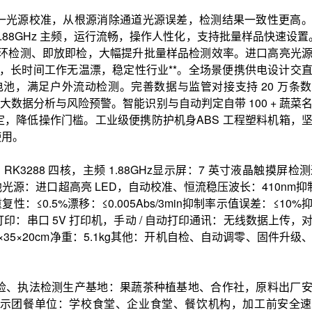
一光源校准，从根源消除通道光源误差，检测结果一致性更高
理器，1.88GHz 主频，运行流畅，操作人性化，支持批量样品快速设置
循环检测、即放即检，大幅提升批量样品检测效率。进口高亮光
准，长时间工作无温漂，稳定性行业**。全场景便携供电设计交
锂电池，满足户外流动检测。完善数据与监管对接支持 20 万条
现大数据分析与风险预警。智能识别与自动判定自带 100 + 蔬菜
，降低操作门槛。工业级便携防护机身ABS 工程塑料机箱，
使用。
RK3288 四核，主频 1.88GHz显示屏：7 英寸液晶触摸屏检
：进口超高亮 LED，自动校准、恒流稳压波长：410nm抑制
性：≤0.5%漂移：≤0.005Abs/3min抑制率示值误差：≤10
存储打印：串口 5V 打印机，手动 / 自动打印通讯：无线数据上传，
×35×20cm净重：5.1kg其他：开机自检、自动调零、固件升级
检、执法检测生产基地：果蔬茶种植基地、合作社，原料出厂
示团餐单位：学校食堂、企业食堂、餐饮机构，加工前安全速