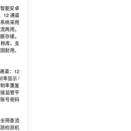
。智能安卓
。12 通道
源系统采用
直流两用，
数据存储，
名称库，支
坚固耐用、
测通道：12
率显示 /
%抑制率重复
对接监管平
、账号密码
安全筛查流
测检测机