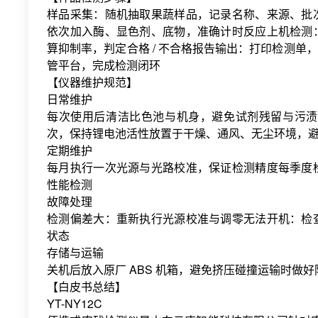
样品采集：随机抽取果蔬样品，记录名称、来源、批
依次加入酶、显色剂、底物，准确计时反应上机检测
算抑制率，判定合格 / 不合格报告输出：打印检测
管平台，完成检测闭环
【仪器维护规范】
日常维护
每次使用后清洁比色池与机身，避免试剂残留与污渍
次，保持锂电池活性放置于干燥、通风、无尘环境，
定期维护
每月执行一次光源与光路校准，保证检测精度每季度
性能检测
故障处理
检测偏差大：重新执行光源校准与调零无法开机：检
状态
存储与运输
关机后放入原厂 ABS 机箱，避免挤压碰撞运输时做
【白皮书总结】
YT-NY12C