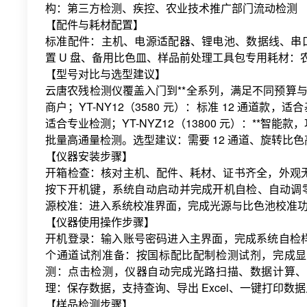
构：第三方检测、疾控、农业技术推广部门流动检测
【配件与耗材配置】
标准配件：主机、电源适配器、锂电池、数据线、串
置 U 盘、备用比色皿、样品前处理工具包专用耗材
【型号对比与选型建议】
云唐农残检测仪覆盖入门到**全系列，满足不同预算与场
商户；YT-NY12（3580 元）：标准 12 通道款
适合专业检测；YT-NYZ12（13800 元）：**智能
批量高通量检测。选型建议：需要 12 通道、旋转比色
【仪器安装步骤】
开箱检查：核对主机、配件、耗材、证书齐全，外观无
按下开机键，系统自动启动并完成开机自检、自动调
源校准：进入系统校准界面，完成光源与比色池校准
【仪器使用操作步骤】
开机登录：输入账号密码进入主界面，完成系统自检样品设
个通道试剂准备：按国标配比配制检测试剂，完成显
测：点击检测，仪器自动完成光路扫描、数据计算、
理：保存数据，支持查询、导出 Excel、一键打印
【样品检测步骤】