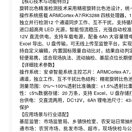
【核心技术与功能特点】
旋转比色精准检测技术采用精密旋转比色池设计，统
操作系统搭载 ARMCortex-A7/RK3288 四核处
独立并行检测12 个通道同步工作、互不干扰，支持
进口超高亮 LED 光源，智能恒流稳压，光强自动校
12V 直流供电，支持车载电源，配备 6Ah 大容量
Excel 导出、U 盘传输，可无线上传至监管平台，实
持自定义编辑，内置国标限量自动比对，结果自动判定
轻便易携，适合现场执法、流动抽检、基层点位长期
【详细技术参数】
操作系统：安卓智能系统主控芯片：ARMCortex-A7，
通道，独立工作、互不干扰比色结构：精密旋转比色池光源
测量范围：0%～100%透射比准确度：±1.5%透射比重复
性：≤5%数据存储：20 万条，支持 Excel、U 盘
台供电：交直流两用，DC12V，6Ah 锂电池尺寸：43
保护
【应用场景与行业适配】
基层监管：市场监管局、乡镇快检室、农安站日常抽
通市场：农贸市场、批发市场、超市，现场快检与公