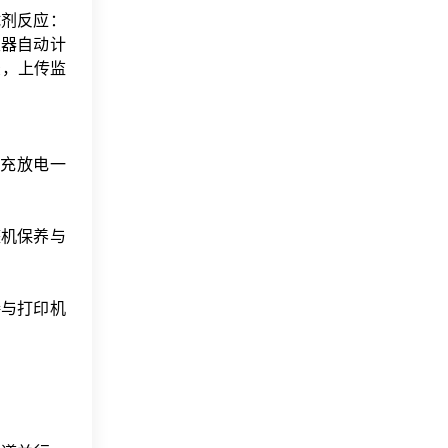
试剂反应：
仪器自动计
录，上传监
充放电一
整机保养与
接与打印机