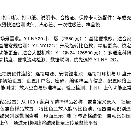
口打印机、打印纸、说明书、合格证、保修卡可选配件：车载
：农残快速检测试剂、离心管、一次性吸管、样品袋
景需求。YT-NY20 串口版（2650 元）：基础便携款，适合
，适合基层常规检测；YT-NY12C：升级旋转比色款，精度更高、稳
款，功能更全，适合大型机构；YT-QN24（26800 元）：多通道
高精度、便携流动检测、数据联网，优先选择 YT-NY12C。
损伤硬件连接：连接电源、安装锂电池，连接打印机与 U 盘
零初始设置：设置用户名、密码，编辑样品库信息，配置网络
功能测试：放入空白与标准样品，验证检测、打印、上传功能正
置：从 100 + 蔬菜库选择样品名称，或自定义录入，批量选择
色准备样品放置：将比色皿放入旋转比色池，仪器自动识别通
结果判定数据查看：界面显示抑制率与合格结论，自动比对国
数据上传：通过无线网络将结果批量上传至监管平台